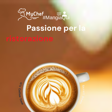
#MangiaQui
Passione per la
ristorazione