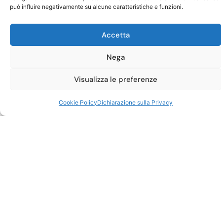
può influire negativamente su alcune caratteristiche e funzioni.
Accetta
Nega
Visualizza le preferenze
CON OLTRE 170 PUNTI VENDITA
Operiamo nel
Travel Retail
Siamo il
1° player
negli
Cookie Policy
Dichiarazione sulla Privacy
aeroporti italiani e uno tra i
primi player nelle autostrade e
nelle stazioni ferroviarie.
Scopri di più